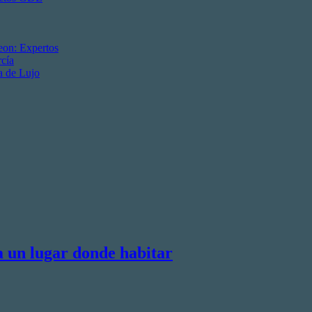
eon: Expertos
cía
a de Lujo
a un lugar donde habitar