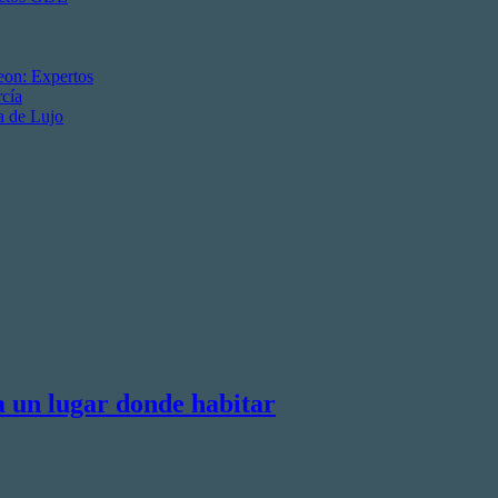
eon: Expertos
cía
a de Lujo
a un lugar donde habitar