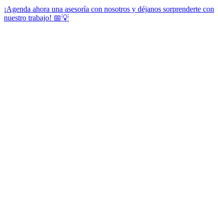
¡Agenda ahora una asesoría con nosotros y déjanos sorprenderte con
nuestro trabajo! 📅💡