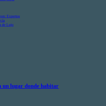
eon: Expertos
cía
a de Lujo
a un lugar donde habitar