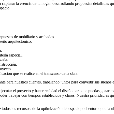
capturar la esencia de tu hogar, desarrollando propuestas detalladas q
spacio.
puestas de mobiliario y acabados.
seño arquitectónico.
a.
tería especial.
izada.
nstrucción.
royecto.
ación que se realice en el transcurso de la obra.
nte para nuestros clientes, trabajando juntos para convertir sus sueños e
cutar el proyecto y hacer realidad el diseño para que puedas gozar más
er trabajar con tiempos establecidos y claros. Nuestra prioridad es que
dos los recursos: de la optimización del espacio, del entorno, de la ub