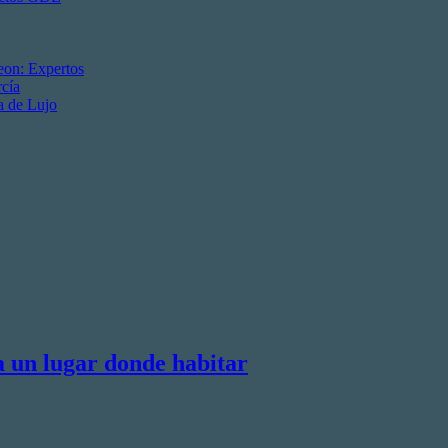
eon: Expertos
cía
a de Lujo
a un lugar donde habitar