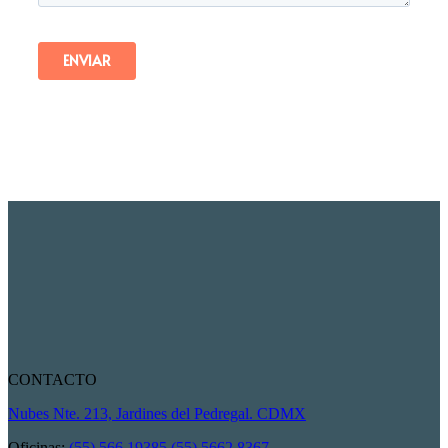
CONTACTO
Nubes Nte. 213, Jardines del Pedregal. CDMX
Oficinas:
(55) 566 19385
(55) 5662 8367