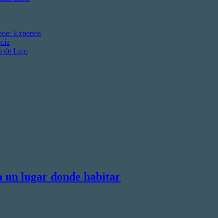
eon: Expertos
cía
a de Lujo
a un lugar donde habitar