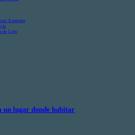
eon: Expertos
cía
a de Lujo
a un lugar donde habitar