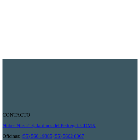
CONTACTO
Nubes Nte. 213, Jardines del Pedregal. CDMX
Oficinas:
(55) 566 19385
(55) 5662 8367