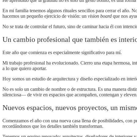
He aprendido que la gratitud no es solo un gesto bonito; es una forma
En mi familia tenemos algunos rituales sencillos para cerrar el año. 
hacemos un pequeño ejercicio de visión: un
vision board
que nos ayud
No se trata de controlar el futuro, sino de caminar hacia él con intenci
Un cambio profesional que también es interi
Este año que comienza es especialmente significativo para mí.
Mi trabajo profesional ha evolucionado. Cierro una etapa hermosa, inte
a lo que quiero aportar.
Hoy somos un estudio de arquitectura y diseño especializado en inter
No es solo un cambio de nombre o de estructura. Es una manera distint
silenciosa— de vivir en espacios que acompañen, contengan y eleven
Nuevos espacios, nuevos proyectos, un mism
Comenzamos el año con una nueva casa llena de posibilidades, con pr
recordándonos que los detalles también transforman.
Tenemos un equipo renovado: arquitectos, diseñadores de interiores y c