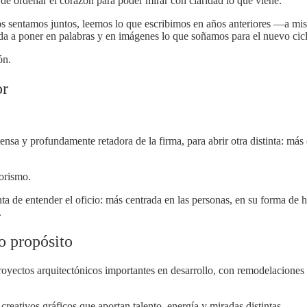
 de ordenar el corazón para poder mirar con claridad lo que viene.
Nos sentamos juntos, leemos lo que escribimos en años anteriores —a mis
a a poner en palabras y en imágenes lo que soñamos para el nuevo cicl
ón.
or
nsa y profundamente retadora de la firma, para abrir otra distinta: más 
iorismo.
a de entender el oficio: más centrada en las personas, en su forma de h
.
o propósito
oyectos arquitectónicos importantes en desarrollo, con remodelaciones
reativos gráficos que aportan talento, energía y miradas distintas.