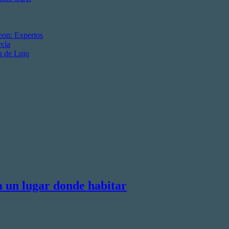
eon: Expertos
cía
a de Lujo
a un lugar donde habitar