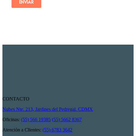
CONTACTO
Nubes Nte. 213, Jardines del Pedregal. CDMX
Oficinas:
(55) 566 19385
(55) 5662 8367
Atención a Clientes:
(55) 6783 3642