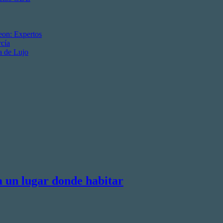
eon: Expertos
cía
a de Lujo
a un lugar donde habitar