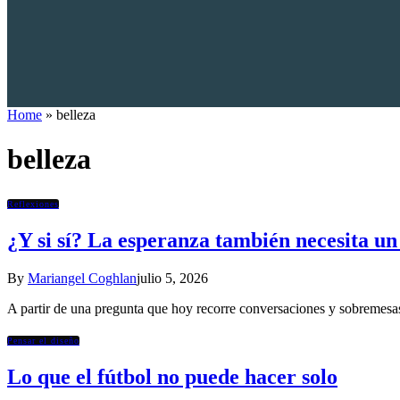
Home
»
belleza
belleza
Reflexiones
¿Y si sí? La esperanza también necesita un
By
Mariangel Coghlan
julio 5, 2026
A partir de una pregunta que hoy recorre conversaciones y sobremesas 
Pensar el diseño
Lo que el fútbol no puede hacer solo