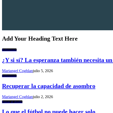
Add Your Heading Text Here
Reflexiones
¿Y si sí? La esperanza también necesita un
Mariangel Coghlan
julio 5, 2026
Reflexiones
Recuperar la capacidad de asombro
Mariangel Coghlan
julio 2, 2026
Pensar el diseño
Lo que el fútbol no puede hacer solo