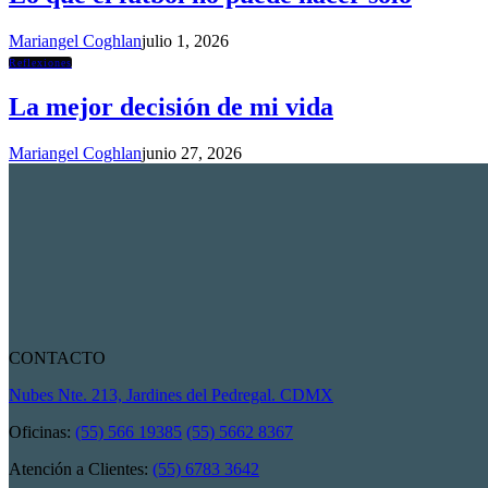
Mariangel Coghlan
julio 1, 2026
Reflexiones
La mejor decisión de mi vida
Mariangel Coghlan
junio 27, 2026
CONTACTO
Nubes Nte. 213, Jardines del Pedregal. CDMX
Oficinas:
(55) 566 19385
(55) 5662 8367
Atención a Clientes:
(55) 6783 3642