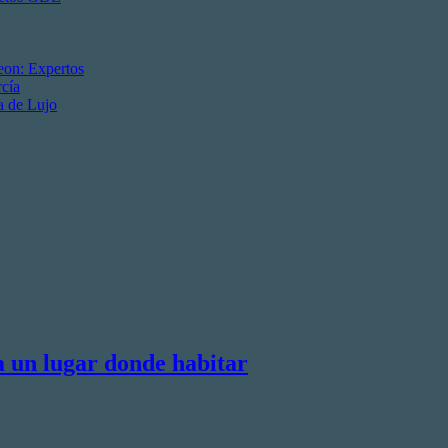
eon: Expertos
cía
a de Lujo
a un lugar donde habitar