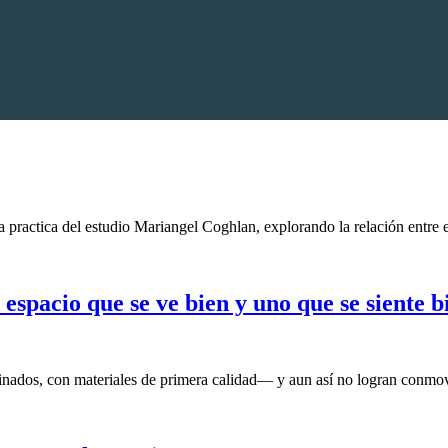
a practica del estudio Mariangel Coghlan, explorando la relación entre e
 espacio que se ve bien y uno que se siente b
inados, con materiales de primera calidad— y aun así no logran con