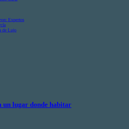
eon: Expertos
cía
a de Lujo
a un lugar donde habitar