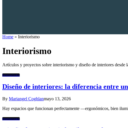
Home
»
Interiorismo
Interiorismo
Artículos y proyectos sobre interiorismo y diseño de interiores desde l
Interiorismo
Diseño de interiores: la diferencia entre un
By
Mariangel Coghlan
mayo 13, 2026
Hay espacios que funcionan perfectamente —ergonómicos, bien ilum
Interiorismo