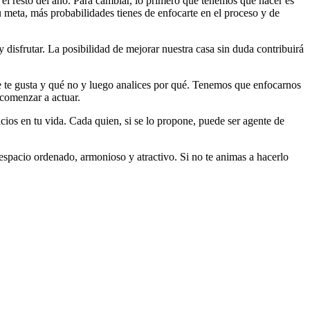
el resto del año. Para cambiar, lo primero que tenemos que hacer es
 meta, más probabilidades tienes de enfocarte en el proceso y de
 disfrutar. La posibilidad de mejorar nuestra casa sin duda contribuirá
ue te gusta y qué no y luego analices por qué. Tenemos que enfocarnos
 comenzar a actuar.
ficios en tu vida. Cada quien, si se lo propone, puede ser agente de
 espacio ordenado, armonioso y atractivo. Si no te animas a hacerlo