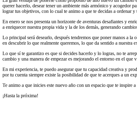
La gran ventaja de ponerse como propósito de año nuevo un cambio en 
querer hacerlo, desear tener un ambiente más armónico y acogedor para
lograr tus objetivos, con lo cual te animo a que te decidas a ordenar y
En enero se nos presenta un horizonte de aventuras desafiantes y enriq
a enriquecer nuestra propia vida y la de los demás, generando cambios 
Lo principal será desearlo, después tendremos que poner manos a la o
en descubrir lo que realmente queremos, lo que da sentido a nuestra ex
Lo que sí te garantizo es que si decides hacerlo y lo logras, no te arr
cambio y una manera de empezar es mejorando el entorno en el que viv
En mi experiencia, te puedo asegurar que tu capacidad creativa y prod
por tu cuenta siempre existe la posibilidad de que te acerques a un exp
Te animo a que inicies este nuevo año con un espacio que te inspire a s
¡Hasta la próxima!