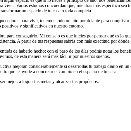
algún espacio es que si lo haces a principio de año, nos beneficiamos 
 vivir. Varios estudios concuerdan que, mientras más específica sea tu
 transformar un espacio de tu casa o toda completa.
uecedoras para vivir, tenemos todo un año por delante para conquistar y
positivos y significativos en nuestro entorno.
bra para conseguirlo. Mi consejo es que inicies por pensar qué es lo q
istencia. A partir de tus respuestas sabrás con más exactitud por dónde
epentirás de haberlo hecho; con el paso de los días podrás notar los bene
imos, de esta manera será más fácil ir por nuestros sueños.
uctiva mejoran considerablemente si desarrollas tu trabajo diario en un
erto que te ayude a concretar el cambio en el espacio de tu casa.
er mejor, a lograr tus metas y alcanzar tus propósitos.