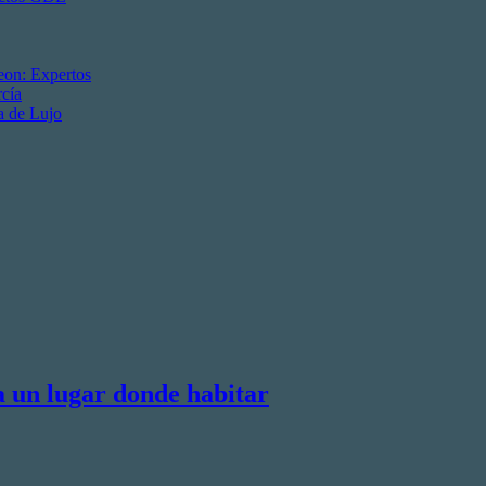
eon: Expertos
cía
a de Lujo
a un lugar donde habitar