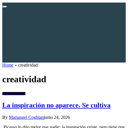
Home
»
creatividad
creatividad
Pensar el diseño
La inspiración no aparece. Se cultiva
By
Mariangel Coghlan
junio 24, 2026
Picasso lo dijo mejor que nadie: la inspiración existe, pero tiene que