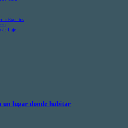
eon: Expertos
cía
a de Lujo
a un lugar donde habitar