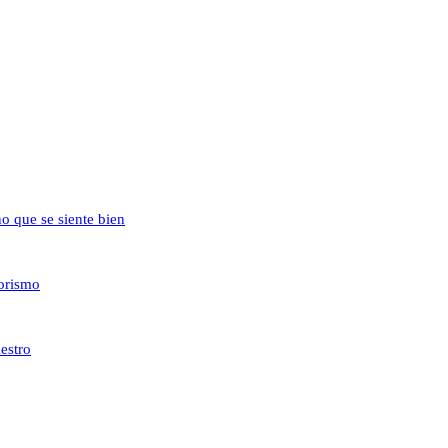
no que se siente bien
iorismo
estro