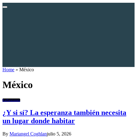
Home
»
México
México
Reflexiones
¿Y si sí? La esperanza también necesita
un lugar donde habitar
By
Mariangel Coghlan
julio 5, 2026