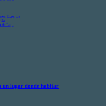
eon: Expertos
cía
a de Lujo
a un lugar donde habitar