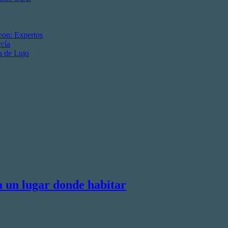
eon: Expertos
cía
a de Lujo
a un lugar donde habitar