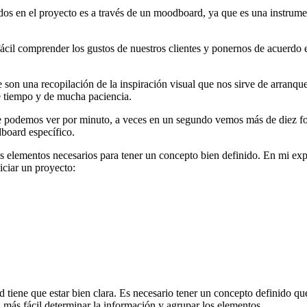
esados en el proyecto es a través de un moodboard, ya que es una instru
ácil comprender los gustos de nuestros clientes y ponernos de acuerdo 
n una recopilación de la inspiración visual que nos sirve de arranque p
de tiempo y de mucha paciencia.
e podemos ver por minuto, a veces en un segundo vemos más de diez fot
dboard específico.
los elementos necesarios para tener un concepto bien definido. En mi e
iciar un proyecto:
tiene que estar bien clara. Es necesario tener un concepto definido que
á más fácil determinar la información y agrupar los elementos.