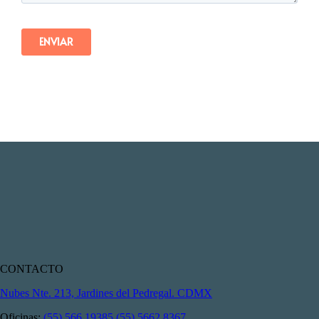
CONTACTO
Nubes Nte. 213, Jardines del Pedregal. CDMX
Oficinas:
(55) 566 19385
(55) 5662 8367