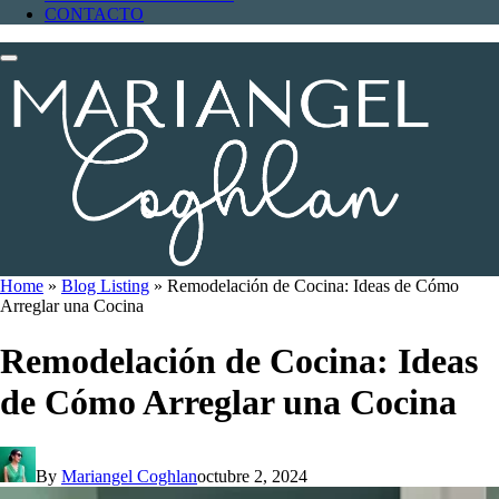
CONTACTO
Home
»
Blog Listing
»
Remodelación de Cocina: Ideas de Cómo
Arreglar una Cocina
Remodelación de Cocina: Ideas
de Cómo Arreglar una Cocina
By
Mariangel Coghlan
octubre 2, 2024