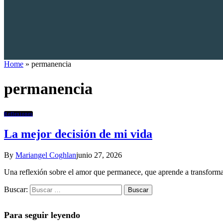
Home
»
permanencia
permanencia
Reflexiones
La mejor decisión de mi vida
By
Mariangel Coghlan
junio 27, 2026
Una reflexión sobre el amor que permanece, que aprende a transformars
Buscar:
Para seguir leyendo