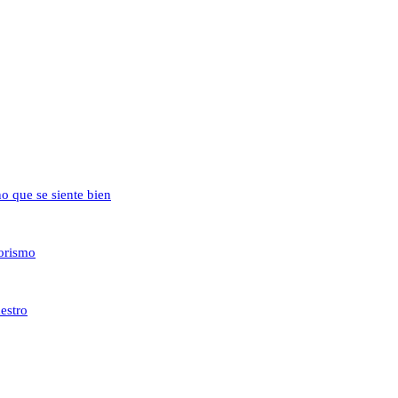
no que se siente bien
iorismo
estro