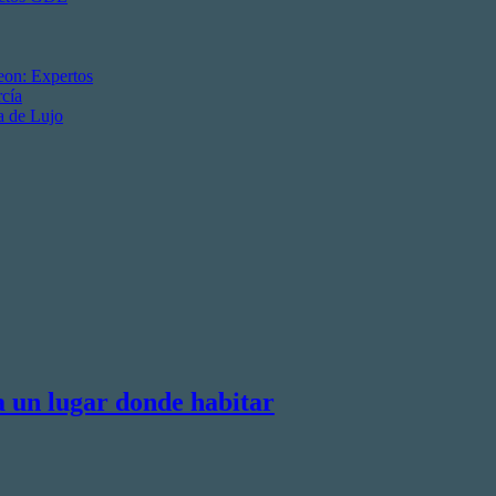
eon: Expertos
cía
a de Lujo
a un lugar donde habitar