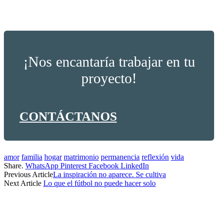
¡Nos encantaría trabajar en tu
proyecto!
CONTÁCTANOS
amor
familia
hogar
matrimonio
permanencia
reflexión
vida
Share.
WhatsApp
Pinterest
Facebook
LinkedIn
Previous Article
La inspiración no aparece. Se cultiva
Next Article
Lo que el fútbol no puede hacer solo