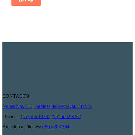
CONTACTO
Nubes Nte. 213, Jardines del Pedregal. CDMX
Oficinas:
(55) 566 19385
(55) 5662 8367
Atención a Clientes:
(55) 6783 3642