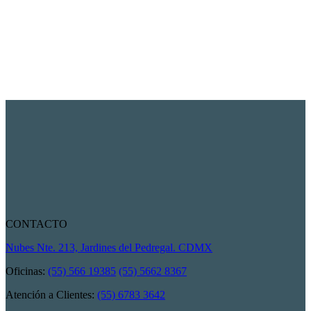
CONTACTO
Nubes Nte. 213, Jardines del Pedregal. CDMX
Oficinas:
(55) 566 19385
(55) 5662 8367
Atención a Clientes:
(55) 6783 3642