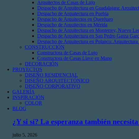
Arquitectos de Casas de Lujo
Despacho de Arquitectura en Guadalajara: Arquite
Despacho de Arquitectura en Puebla
Despacho de Arquitectos en Querétaro
Despacho de Arquitectos en Mérida
Despacho de Arquitectura en Monterrey, Nuevo Le
Despacho de Arquitectura en San Pedro Garza Garc
Despacho de Arquitectura en Polanco: Arquitectura
CONSTRUCCIÓN
Constructora de Casas de Lujo
Constructora de Casas Llave en Mano
DECORACIÓN
PROYECTOS
DISEÑO RESIDENCIAL
DISEÑO ARQUITECTÓNICO
DISEÑO CORPORATIVO
GALERÍA
INSPIRACIÓN
COLOR
BLOG
¿Y si sí? La esperanza también necesita
julio 5, 2026