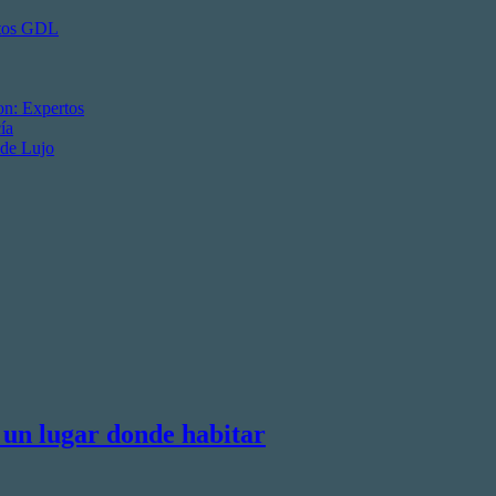
ctos GDL
on: Expertos
ía
 de Lujo
 un lugar donde habitar