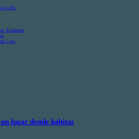
ctos GDL
on: Expertos
ía
 de Lujo
 un lugar donde habitar