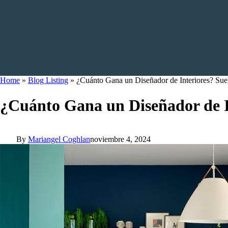
Home
»
Blog Listing
»
¿Cuánto Gana un Diseñador de Interiores? Sue
¿Cuánto Gana un Diseñador de In
By
Mariangel Coghlan
noviembre 4, 2024