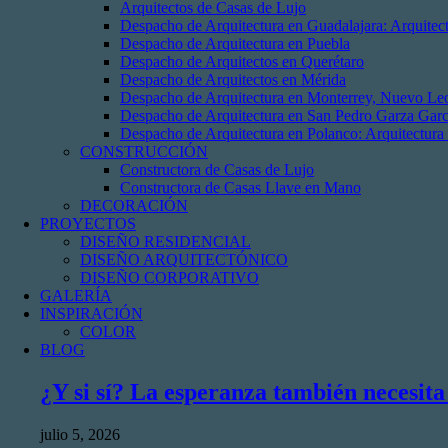
Arquitectos de Casas de Lujo
Despacho de Arquitectura en Guadalajara: Arquite
Despacho de Arquitectura en Puebla
Despacho de Arquitectos en Querétaro
Despacho de Arquitectos en Mérida
Despacho de Arquitectura en Monterrey, Nuevo Le
Despacho de Arquitectura en San Pedro Garza Garc
Despacho de Arquitectura en Polanco: Arquitectura
CONSTRUCCIÓN
Constructora de Casas de Lujo
Constructora de Casas Llave en Mano
DECORACIÓN
PROYECTOS
DISEÑO RESIDENCIAL
DISEÑO ARQUITECTÓNICO
DISEÑO CORPORATIVO
GALERÍA
INSPIRACIÓN
COLOR
BLOG
¿Y si sí? La esperanza también necesita
julio 5, 2026